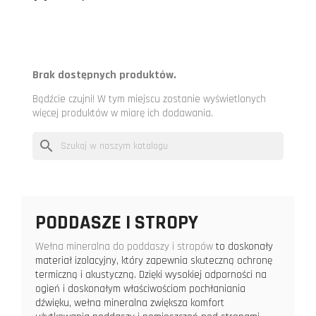
Brak dostępnych produktów.
Bądźcie czujni! W tym miejscu zostanie wyświetlonych
więcej produktów w miarę ich dodawania.
search
PODDASZE I STROPY
Wełna mineralna do poddaszy i stropów
to doskonały
materiał izolacyjny, który zapewnia skuteczną ochronę
termiczną i akustyczną. Dzięki wysokiej odporności na
ogień i doskonałym właściwościom pochłaniania
dźwięku, wełna mineralna zwiększa komfort