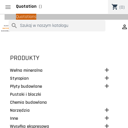
Quotation
(
)
shopping_cart

(0)
Quotations
search

PRODUKTY

Wełna mineralna

Styropian

Płyty budowlane
Pustaki i bloczki
Chemia budowlana

Narzędzia

Inne

Wysyłka ekspresowa