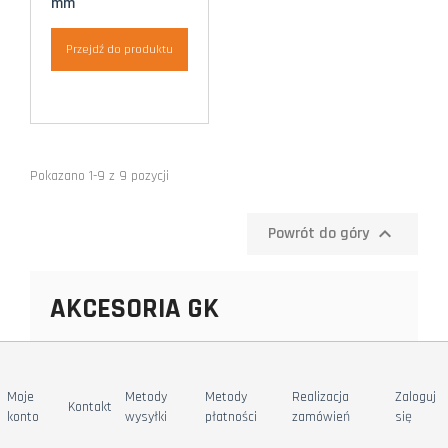
mm
Przejdź do produktu
Pokazano 1-9 z 9 pozycji

Powrót do góry
AKCESORIA GK
Moje
Metody
Metody
Realizacja
Zaloguj
Kontakt
konto
wysyłki
płatności
zamówień
się