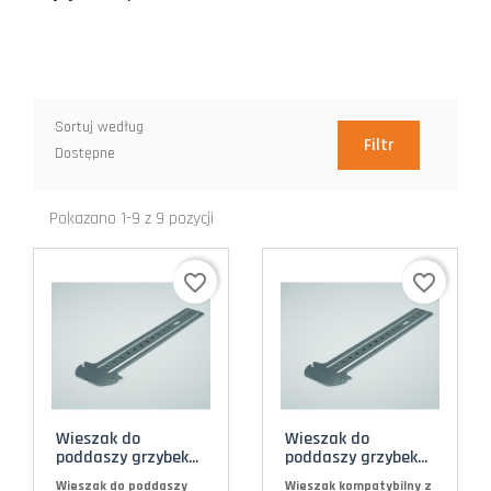
Sortuj według
Filtr
Dostępne
Pokazano 1-9 z 9 pozycji
favorite_border
favorite_border
Wieszak do
Wieszak do
poddaszy grzybek...
poddaszy grzybek...
Wieszak do poddaszy
Wieszak kompatybilny z