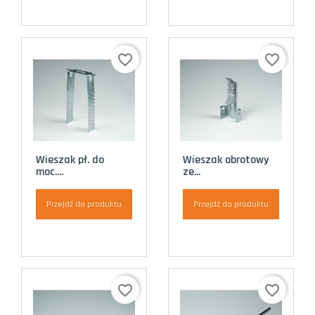
favorite_border
favorite_border
Wieszak pł. do
Wieszak obrotowy
moc....
ze...
Przejdź do produktu
Przejdź do produktu
favorite_border
favorite_border