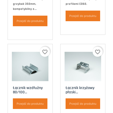
grzybek 350mm,
profilami CD60.
kompatybilny z...
Przejdź do produktu
Przejdź do produktu
favorite_border
favorite_border
Łącznik wzdłużny
Łącznik krzyżowy
80/100...
płaski...
Przejdź do produktu
Przejdź do produktu