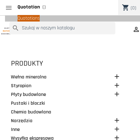
Quotation
(
)
shopping_cart

(0)
Quotations
search

PRODUKTY

Wełna mineralna

Styropian

Płyty budowlane
Pustaki i bloczki
Chemia budowlana

Narzędzia

Inne

Wysyłka ekspresowa