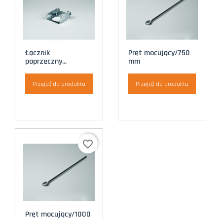
Łącznik
Pręt mocujący/750
poprzeczny...
mm
Przejdź do produktu
Przejdź do produktu
favorite_border
Pręt mocujący/1000