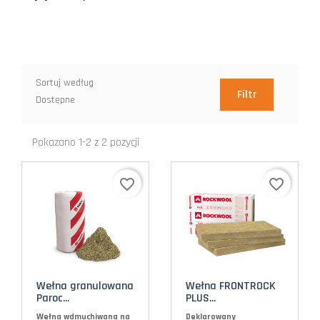
Sortuj według
Filtr
Dostępne
Pokazano 1-2 z 2 pozycji
favorite_border
favorite_border
Wełna granulowana
Wełna FRONTROCK
Paroc...
PLUS...
Wełna wdmuchiwana na
Deklarowany