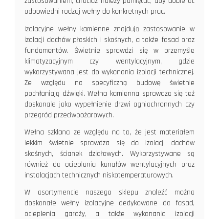
zastosowaniem, chociaż należy pamiętać, aby dobierać
odpowiedni rodzaj wełny do konkretnych prac.
Izolacyjne wełny kamienne znajdują zastosowanie w
izolacji dachów płaskich i skośnych, a także fasad oraz
fundamentów. Świetnie sprawdzi się w przemyśle
klimatyzacyjnym czy wentylacyjnym, gdzie
wykorzystywana jest do wykonania izolacji technicznej.
Ze względu na specyficzną budowę świetnie
pochłaniają dźwięki. Wełna kamienna sprawdza się też
doskonale jako wypełnienie drzwi ogniochronnych czy
przegród przeciwpożarowych.
Wełna szklana ze względu na to, że jest materiałem
lekkim świetnie sprawdza się do izolacji dachów
skośnych, ścianek działowych. Wykorzystywane są
również do ocieplania kanałów wentylacyjnych oraz
instalacjach technicznych niskotemperaturowych.
W asortymencie naszego sklepu znaleźć można
doskonałe wełny izolacyjne dedykowane do fasad,
ocieplenia garaży, a także wykonania izolacji