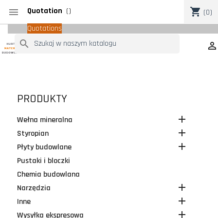
Quotation
(
)
shopping_cart

(0)
Quotations
search

PRODUKTY

Wełna mineralna

Styropian

Płyty budowlane
Pustaki i bloczki
Chemia budowlana

Narzędzia

Inne

Wysyłka ekspresowa