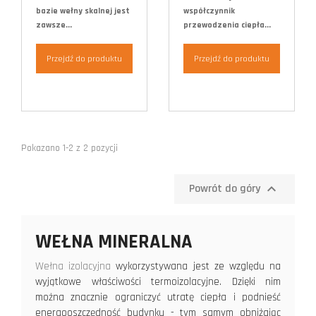
bazie wełny skalnej jest
współczynnik
zawsze...
przewodzenia ciepła...
Przejdź do produktu
Przejdź do produktu
Pokazano 1-2 z 2 pozycji

Powrót do góry
WEŁNA MINERALNA
Wełna izolacyjna
wykorzystywana jest ze względu na
wyjątkowe właściwości termoizolacyjne. Dzięki nim
można znacznie ograniczyć utratę ciepła i podnieść
energooszczędność budynku - tym samym obniżając