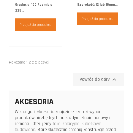
Gradacja: 100 Rozmiar:
Szerokość: 12 lub 16mm...
225...
Przejdź do produktu
Przejdź do produktu
Pokazano 1-2 z 2 pozycji

Powrót do góry
AKCESORIA
W kategorii
Akcesoria
znajdziesz szeroki wybór
produktów niezbędnych na każdym etapie budowy i
remontu. Oferujemy
folie izolacyjne, kubełkowe i
budowlane
, które skutecznie chronią konstrukcje przed