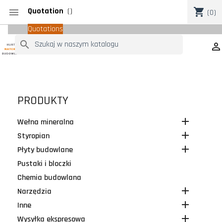
Quotation
(
)
shopping_cart

(0)
Quotations
search

PRODUKTY

Wełna mineralna

Styropian

Płyty budowlane
Pustaki i bloczki
Chemia budowlana

Narzędzia

Inne

Wysyłka ekspresowa