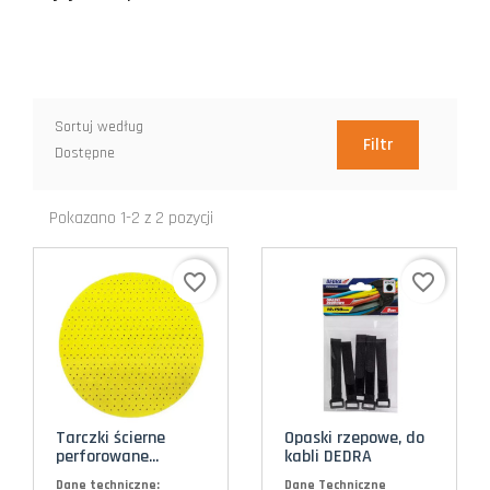
Sortuj według
Filtr
Dostępne
Pokazano 1-2 z 2 pozycji
favorite_border
favorite_border
Tarczki ścierne
Opaski rzepowe, do
perforowane...
kabli DEDRA
Dane techniczne:
Dane Techniczne