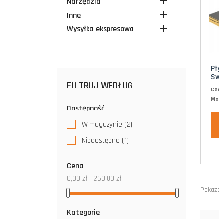

Narzędzia

Inne

Wysyłka ekspresowa
Pł
Sw
FILTRUJ WEDŁUG
Ce
Moż
Dostępność
W magazynie
(2)
Niedostępne
(1)
Cena
0,00 zł - 260,00 zł
Pokaza
Kategorie