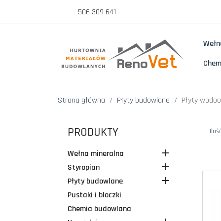
506 309 641
Wełn
Chem
Strona główna
Płyty budowlane
Płyty wodo
PRODUKTY
Iloś

Wełna mineralna

Styropian

Płyty budowlane
Pustaki i bloczki
Chemia budowlana