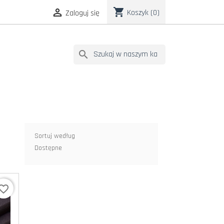
shopping_cart

Koszyk
(0)
Zaloguj się
search
Sortuj według
Dostępne
vorite_border