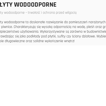
ŁYTY WODOODPORNE
yty wodoodporne – trwałość i ochrona przed wilgocią
yty wodoodporne to doskonałe rozwiązanie do pomieszczeń narażonych na d
y piwnice. Charakteryzują się wysoką odpornością na wodę, pleśń oraz grz
zpieczeństwo użytkowania. Wykorzystywane są zarówno w budownictwie 
rawdzając się jako podkłady pod płytki, sufity czy ściany działowe. Wyb
bie długowieczne oraz solidne wykończenie wnętrz!