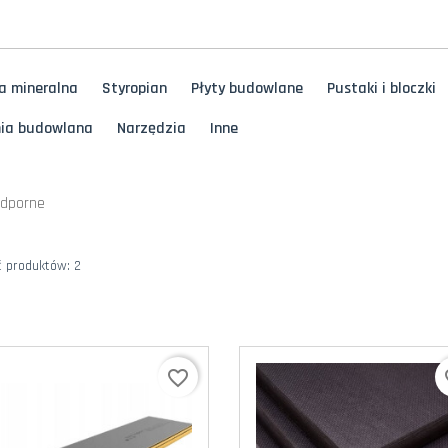
a mineralna
Styropian
Płyty budowlane
Pustaki i bloczki
ia budowlana
Narzędzia
Inne
odporne
ć produktów: 2
favorite_border
fa