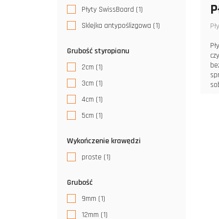
P
Płyty SwissBoard
(1)
Sklejka antypoślizgowa
(1)
Pł
Pł
Grubość styropianu
cz
be
2cm
(1)
sp
3cm
(1)
so
4cm
(1)
5cm
(1)
Wykończenie krawędzi
proste
(1)
Grubość
9mm
(1)
12mm
(1)