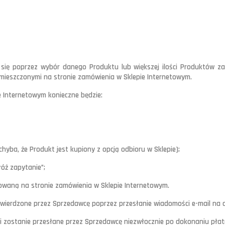
 się poprzez wybór danego Produktu lub większej ilości Produktów za
ieszczonymi na stronie zamówienia w Sklepie Internetowym.
e Internetowym konieczne będzie:
hyba, że Produkt jest kupiony z opcją odbioru w Sklepie);
łóż zapytanie”;
owaną na stronie zamówienia w Sklepie Internetowym.
twierdzone przez Sprzedawcę poprzez przesłanie wiadomości e-mail na a
acji zostanie przesłane przez Sprzedawcę niezwłocznie po dokonaniu pł