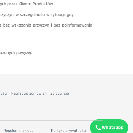
ch przez Klienta Produktów.
yczyn, w szczególności w sytuacji, gdy:
ane bez wskazania przyczyn i bez poinformowania
azanych powyżej.
ości
Realizacja zamówień
Zaloguj się
call
Whatsapp
Regulamin sklepu
Polityka prywatności