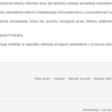
 zawarcia między Klientem oraz Sprzedawcą umowy sprzedaży zamówiony
ia zamówienia Klienta (niebędącego Konsumentem) z uzasadnionych prz
krotnie zamówienie, które nie zostało następnie przez Klienta odebr
wione Produkty.
 drogą mailową w wypadku odmowy przyjęcia zamówienia z przyczyn wsk
Moje konto
Kontakt
Metody wysyłki
Metody płatn
Reklamacje i zwroty