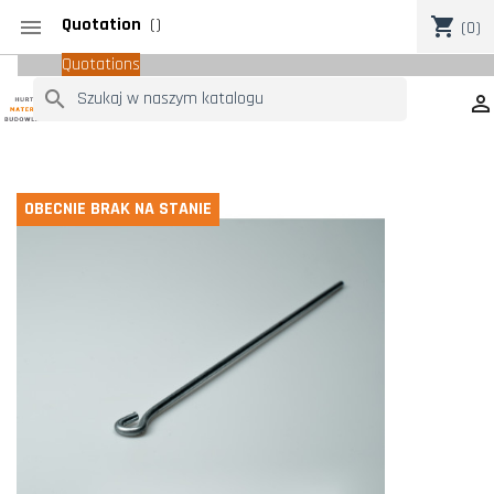
Quotation
(
)
shopping_cart

(0)
Quotations
search

OBECNIE BRAK NA STANIE