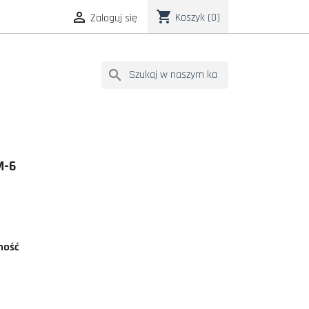
shopping_cart

Koszyk
(0)
Zaloguj się
search
M-6
ność