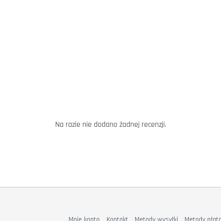
Na razie nie dodano żadnej recenzji.
Moje konto
Kontakt
Metody wysyłki
Metody płatn