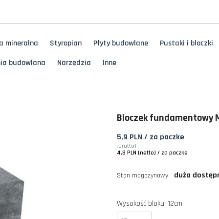
a mineralna
Styropian
Płyty budowlane
Pustaki i bloczki
ia budowlana
Narzędzia
Inne
Bloczek fundamentowy 
5,9 PLN
/ za paczke
(brutto)
4,8 PLN (netto)
/ za paczke
duża dostęp
Stan magazynowy
Wysokość bloku: 12cm